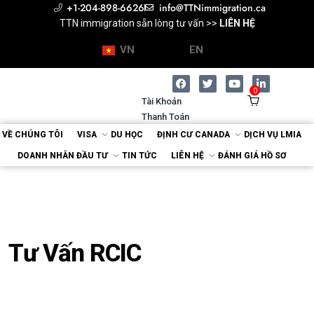
+1-204-898-6626
info@TTNimmigration.ca
Chuyên gia Di trú (RCIC) >>
TTN immigration sẵn lòng tư vấn >>
TTN immigration sẵn lòng tư vấn >>
Tư vấn cùng Chuyên gia Di trú >>
Tư vấn cùng Chuyên gia Di trú >>
ĐÁNH GIÁ HỒ SƠ
ĐẶT LỊCH
ĐẶT LỊCH
LIÊN HỆ
LIÊN HỆ
VN
EN
0
Tài Khoản
Thanh Toán
VỀ CHÚNG TÔI
VISA
DU HỌC
ĐỊNH CƯ CANADA
DỊCH VỤ LMIA
DOANH NHÂN ĐẦU TƯ
TIN TỨC
LIÊN HỆ
ĐÁNH GIÁ HỒ SƠ
Tư Vấn RCIC