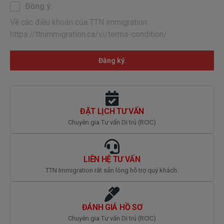
Đồng ý.
Về các điều khoản của TTN immigration:
https://ttnimmigration.ca/vi/terms-condition/
Đăng ký.
ĐẶT LỊCH TƯ VẤN
Chuyên gia Tư vấn Di trú (RCIC)
LIÊN HỆ TƯ VẤN
TTN Immigration rất sẵn lòng hỗ trợ quý khách.
ĐÁNH GIÁ HỒ SƠ
Chuyên gia Tư vấn Di trú (RCIC)