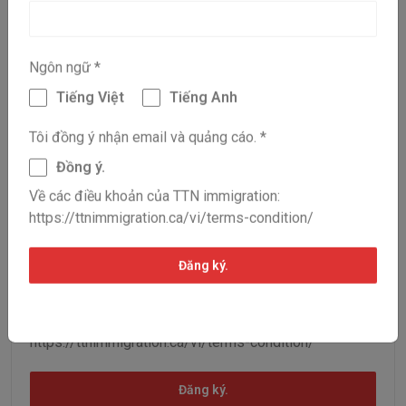
Họ Tên
*
Ngôn ngữ
*
Tiếng Việt
Tiếng Anh
Email
*
Tôi đồng ý nhận email và quảng cáo.
*
Đồng ý.
Ngôn ngữ
*
Về các điều khoản của TTN immigration:
https://ttnimmigration.ca/vi/terms-condition/
Tiếng Việt
Tiếng Anh
Tôi đồng ý nhận email và quảng cáo.
*
Đăng ký.
Đồng ý.
Về các điều khoản của TTN immigration:
https://ttnimmigration.ca/vi/terms-condition/
Đăng ký.