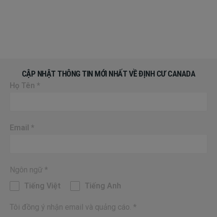
helping me realize this dream!
CẬP NHẬT THÔNG TIN MỚI NHẤT VỀ ĐỊNH CƯ CANADA
Họ Tên
*
Email
*
Ngôn ngữ
*
Tiếng Việt
Tiếng Anh
Tôi đồng ý nhận email và quảng cáo.
*