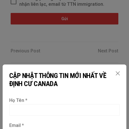
nhận liên lạc, email từ TTN immigration.
Gửi
Previous Post
Next Post
CẬP NHẬT THÔNG TIN MỚI NHẤT VỀ
ĐỊNH CƯ CANADA
Họ Tên
*
ĐĂNG KÝ NHẬN TIN TỨC
Email
*