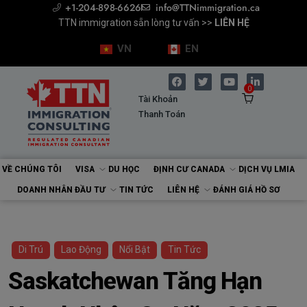
+1-204-898-6626
info@TTNimmigration.ca
Chuyên gia Di trú (RCIC) >>
TTN immigration sẵn lòng tư vấn >>
TTN immigration sẵn lòng tư vấn >>
Tư vấn cùng Chuyên gia Di trú >>
Tư vấn cùng Chuyên gia Di trú >>
ĐÁNH GIÁ HỒ SƠ
ĐẶT LỊCH
ĐẶT LỊCH
LIÊN HỆ
LIÊN HỆ
VN
EN
0
Tài Khoản
Thanh Toán
VỀ CHÚNG TÔI
VISA
DU HỌC
ĐỊNH CƯ CANADA
DỊCH VỤ LMIA
DOANH NHÂN ĐẦU TƯ
TIN TỨC
LIÊN HỆ
ĐÁNH GIÁ HỒ SƠ
Di Trú
Lao Động
Nổi Bật
Tin Tức
Saskatchewan Tăng Hạn