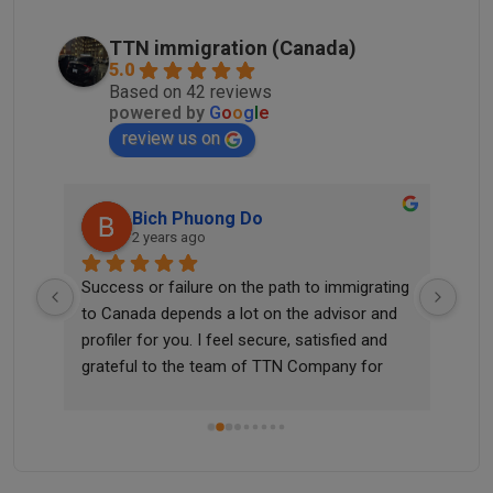
TTN immigration (Canada)
5.0
Based on 42 reviews
powered by
G
o
o
g
l
e
review us on
Bich Phuong Do
2 years ago
he 
Success or failure on the path to immigrating 
Tha
 me 
to Canada depends a lot on the advisor and 
didn
profiler for you. I feel secure, satisfied and 
quic
grateful to the team of TTN Company for 
sup
m 
helping me successfully apply for a work visa 
and settle in Canada, a country I have always 
dreamed of. Once again, I thank and 
appreciate TTN Immigration Company for 