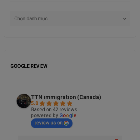
GOOGLE REVIEW
TTN immigration (Canada)
5.0
Based on 42 reviews
powered by
G
o
o
g
l
e
review us on