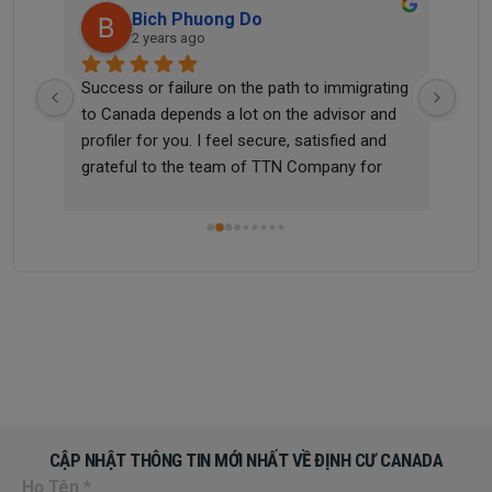
Bich Phuong Do
2 years ago
he 
Success or failure on the path to immigrating 
Tha
 me 
to Canada depends a lot on the advisor and 
didn
profiler for you. I feel secure, satisfied and 
quic
grateful to the team of TTN Company for 
sup
m 
helping me successfully apply for a work visa 
and settle in Canada, a country I have always 
dreamed of. Once again, I thank and 
appreciate TTN Immigration Company for 
helping me realize this dream!
CẬP NHẬT THÔNG TIN MỚI NHẤT VỀ ĐỊNH CƯ CANADA
Họ Tên
*