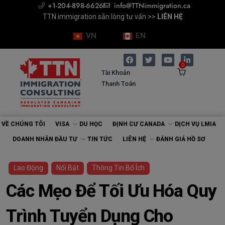
+1-204-898-6626
info@TTNimmigration.ca
Chuyên gia Di trú (RCIC) >>
TTN immigration sẵn lòng tư vấn >>
TTN immigration sẵn lòng tư vấn >>
Tư vấn cùng Chuyên gia Di trú >>
Tư vấn cùng Chuyên gia Di trú >>
ĐÁNH GIÁ HỒ SƠ
ĐẶT LỊCH
ĐẶT LỊCH
LIÊN HỆ
LIÊN HỆ
VN
EN
0
Tài Khoản
Thanh Toán
VỀ CHÚNG TÔI
VISA
DU HỌC
ĐỊNH CƯ CANADA
DỊCH VỤ LMIA
DOANH NHÂN ĐẦU TƯ
TIN TỨC
LIÊN HỆ
ĐÁNH GIÁ HỒ SƠ
Lao Động
Nổi Bật
Thông Tin Bổ Ích
Các Mẹo Để Tối Ưu Hóa Quy
Trình Tuyển Dụng Cho