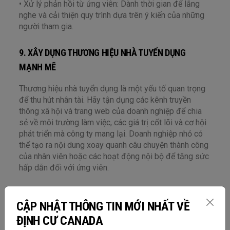
• Xử lý phản hồi từ ứng viên: Dành thời gian để lắng
nghe và cải thiện quy trình dựa trên ý kiến của những
người tham gia.
9. XÂY DỰNG THƯƠNG HIỆU NHÀ TUYỂN DỤNG
MẠNH MẼ
Thương hiệu nhà tuyển dụng là một yếu tố quan trọng
để thu hút nhân tài. Hãy tận dụng các kênh truyền
thông xã hội và trang web của doanh nghiệp để chia
sẻ về môi trường làm việc, các giá trị cốt lõi và cơ hội
phát triển mà công ty mang lại. Doanh nghiệp nhỏ có
thể tạo ra nội dung xoay quanh câu chuyện thành công
của nhân viên hoặc các hoạt động nội bộ để tăng sức
hấp dẫn đối với ứng viên.
10. LINH HOẠT VÀ THÍCH ỨNG NHANH CHÓNG
CẬP NHẬT THÔNG TIN MỚI NHẤT VỀ
Cuối cùng, doanh nghiệp nhỏ cần linh hoạt trong cách
ĐỊNH CƯ CANADA
tiếp cận và thích ứng nhanh chóng với các thay đổi