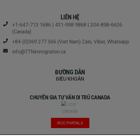
LIÊN HỆ
+1-647-713 1686 | 431-998 9868 | 204-898-6626
(Canada)
+84-(0)369 277 566 (Viet Nam) Zalo, Viber, Whatsapp
info@TTNimmigration.ca
ĐƯỜNG DẪN
ĐIỀU KHOẢN
CHUYÊN GIA TƯ VẤN DI TRÚ CANADA​
IRCC PORTALS
Copyright © 2024 TTN Immigration Consulting Inc.