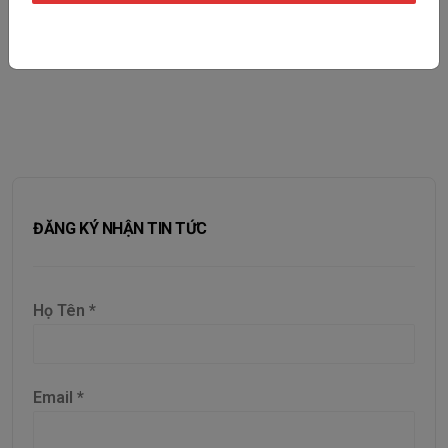
Previous Post
Next Post
ĐĂNG KÝ NHẬN TIN TỨC
Họ Tên
*
Email
*