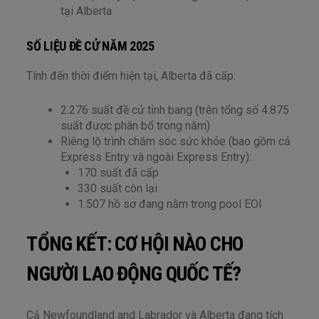
tại Alberta
SỐ LIỆU ĐỀ CỬ NĂM 2025
Tính đến thời điểm hiện tại, Alberta đã cấp:
2.276 suất đề cử tỉnh bang (trên tổng số 4.875
suất được phân bổ trong năm)
Riêng lộ trình chăm sóc sức khỏe (bao gồm cả
Express Entry và ngoài Express Entry):
170 suất đã cấp
330 suất còn lại
1.507 hồ sơ đang nằm trong pool EOI
TỔNG KẾT: CƠ HỘI NÀO CHO
NGƯỜI LAO ĐỘNG QUỐC TẾ?
Cả Newfoundland and Labrador và Alberta đang tích