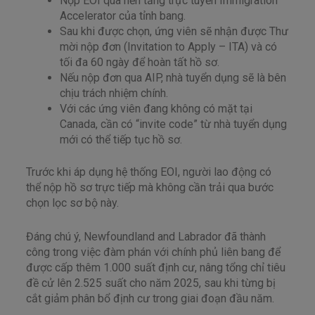
Nộp EOI qua nền tảng trực tuyến Immigration
Accelerator của tỉnh bang.
Sau khi được chọn, ứng viên sẽ nhận được Thư
mời nộp đơn (Invitation to Apply – ITA) và có
tối đa 60 ngày để hoàn tất hồ sơ.
Nếu nộp đơn qua AIP, nhà tuyển dụng sẽ là bên
chịu trách nhiệm chính.
Với các ứng viên đang không có mặt tại
Canada, cần có “invite code” từ nhà tuyển dụng
mới có thể tiếp tục hồ sơ.
Trước khi áp dụng hệ thống EOI, người lao động có
thể nộp hồ sơ trực tiếp mà không cần trải qua bước
chọn lọc sơ bộ này.
Đáng chú ý, Newfoundland and Labrador đã thành
công trong việc đàm phán với chính phủ liên bang để
được cấp thêm 1.000 suất định cư, nâng tổng chỉ tiêu
đề cử lên 2.525 suất cho năm 2025, sau khi từng bị
cắt giảm phân bổ định cư trong giai đoạn đầu năm.