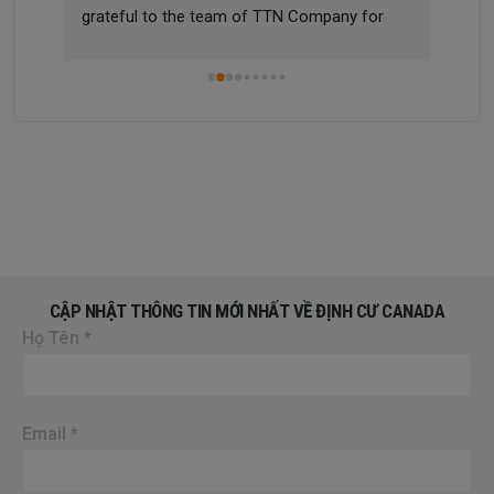
grateful to the team of TTN Company for 
sup
m 
helping me successfully apply for a work visa 
and settle in Canada, a country I have always 
dreamed of. Once again, I thank and 
appreciate TTN Immigration Company for 
helping me realize this dream!
CẬP NHẬT THÔNG TIN MỚI NHẤT VỀ ĐỊNH CƯ CANADA
Họ Tên
*
Email
*