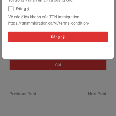
Tôi đồng ý nhận email và quảng cáo.
*
Đồng ý.
Về các điều khoản của TTN immigration:
https://ttnimmigration.ca/vi/terms-condition/
Đăng ký.
Điều khoản
*
Tôi đồng ý cung cấp thông tin bên trên và
nhận liên lạc, email từ TTN immigration.
Gửi
Previous Post
Next Post