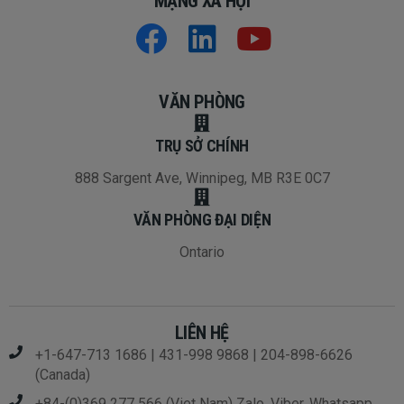
MẠNG XÃ HỘI
VĂN PHÒNG
TRỤ SỞ CHÍNH
888 Sargent Ave, Winnipeg, MB R3E 0C7
VĂN PHÒNG ĐẠI DIỆN
Ontario
LIÊN HỆ
+1-647-713 1686 | 431-998 9868 | 204-898-6626
(Canada)
+84-(0)369 277 566 (Viet Nam) Zalo, Viber, Whatsapp