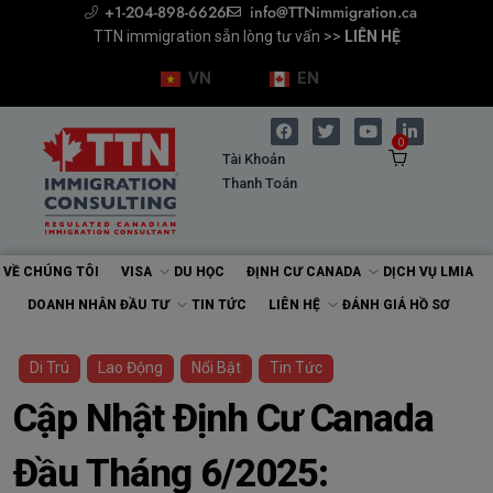
+1-204-898-6626
info@TTNimmigration.ca
Chuyên gia Di trú (RCIC) >>
TTN immigration sẵn lòng tư vấn >>
TTN immigration sẵn lòng tư vấn >>
Tư vấn cùng Chuyên gia Di trú >>
Tư vấn cùng Chuyên gia Di trú >>
ĐÁNH GIÁ HỒ SƠ
ĐẶT LỊCH
ĐẶT LỊCH
LIÊN HỆ
LIÊN HỆ
VN
EN
0
Tài Khoản
Thanh Toán
VỀ CHÚNG TÔI
VISA
DU HỌC
ĐỊNH CƯ CANADA
DỊCH VỤ LMIA
DOANH NHÂN ĐẦU TƯ
TIN TỨC
LIÊN HỆ
ĐÁNH GIÁ HỒ SƠ
Di Trú
Lao Động
Nổi Bật
Tin Tức
Cập Nhật Định Cư Canada
Đầu Tháng 6/2025: