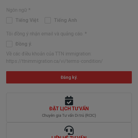
Ngôn ngữ
*
Tiếng Việt
Tiếng Anh
Tôi đồng ý nhận email và quảng cáo.
*
Đồng ý.
Về các điều khoản của TTN immigration:
https://ttnimmigration.ca/vi/terms-condition/
Đăng ký.
ĐẶT LỊCH TƯ VẤN
Chuyên gia Tư vấn Di trú (RCIC)