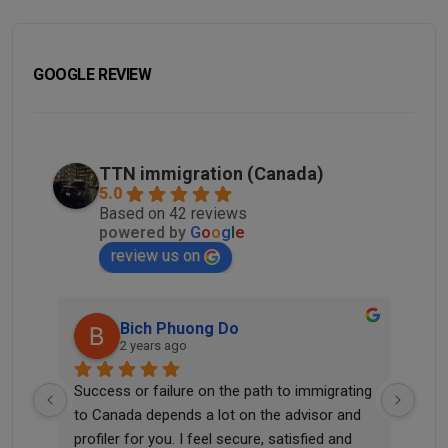
GOOGLE REVIEW
TTN immigration (Canada)
5.0
Based on 42 reviews
powered by
G
o
o
g
l
e
review us on
Bich Phuong Do
2 years ago
he 
Success or failure on the path to immigrating 
Tha
 me 
to Canada depends a lot on the advisor and 
didn
profiler for you. I feel secure, satisfied and 
quic