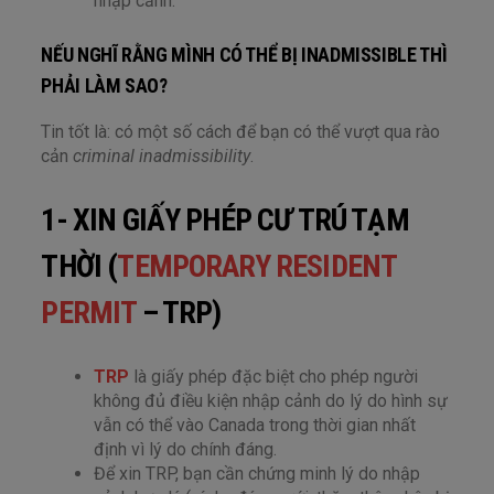
nhập cảnh.
NẾU NGHĨ RẰNG MÌNH CÓ THỂ BỊ INADMISSIBLE THÌ
PHẢI LÀM SAO?
Tin tốt là: có một số cách để bạn có thể vượt qua rào
cản
criminal inadmissibility
.
1- XIN GIẤY PHÉP CƯ TRÚ TẠM
THỜI (
TEMPORARY RESIDENT
PERMIT
– TRP)
TRP
là giấy phép đặc biệt cho phép người
không đủ điều kiện nhập cảnh do lý do hình sự
vẫn có thể vào Canada trong thời gian nhất
định vì lý do chính đáng.
Để xin TRP, bạn cần chứng minh lý do nhập