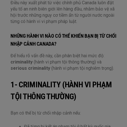
Điều này xuất phát từ việc chính phủ Canada luôn đặt
yếu tố an ninh biên giới lên hàng đầu, nhằm bảo vệ xã
hội trước những nguy cơ tiềm ẩn từ người nước ngoài
từng có hành vi vi phạm pháp luật.
NHỮNG HÀNH VI NÀO CÓ THỂ KHIẾN BẠN BỊ TỪ CHỐI
NHẬP CẢNH CANADA?
Để hiểu rõ vấn đề này, cần phân biệt hai mức độ:
criminality
(hành vi phạm tội thông thường) và
serious criminality
(hành vi phạm tội nghiêm trọng).
1- CRIMINALITY (HÀNH VI PHẠM
TỘI THÔNG THƯỜNG)
Bạn có thể bị từ chối nhập cảnh nếu:
Đã từng bị kết án phạm tội ở bất kỳ quốc gia