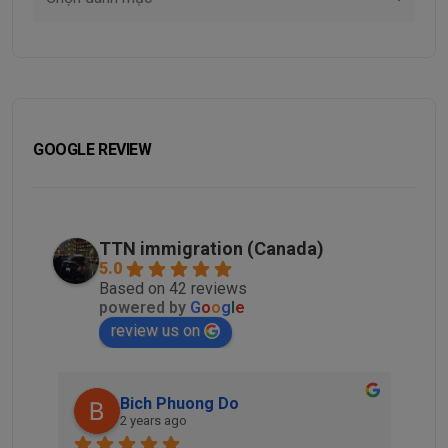
GOOGLE REVIEW
TTN immigration (Canada)
5.0
Based on 42 reviews
powered by
G
o
o
g
l
e
review us on
Bich Phuong Do
2 years ago