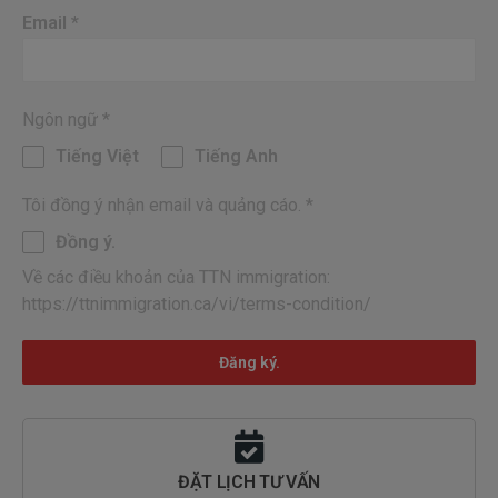
Email
*
Ngôn ngữ
*
Tiếng Việt
Tiếng Anh
Tôi đồng ý nhận email và quảng cáo.
*
Đồng ý.
Về các điều khoản của TTN immigration:
https://ttnimmigration.ca/vi/terms-condition/
Đăng ký.
ĐẶT LỊCH TƯ VẤN