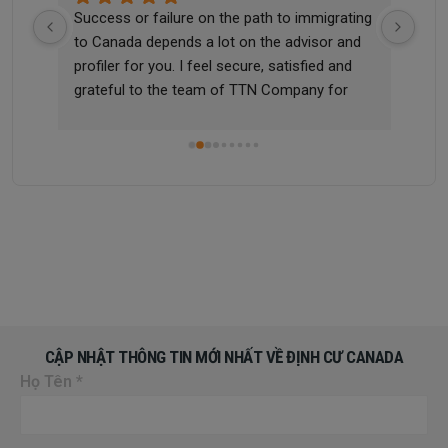
he 
Success or failure on the path to immigrating 
Tha
 me 
to Canada depends a lot on the advisor and 
didn
profiler for you. I feel secure, satisfied and 
quic
grateful to the team of TTN Company for 
sup
m 
helping me successfully apply for a work visa 
and settle in Canada, a country I have always 
dreamed of. Once again, I thank and 
appreciate TTN Immigration Company for 
helping me realize this dream!
CẬP NHẬT THÔNG TIN MỚI NHẤT VỀ ĐỊNH CƯ CANADA
Họ Tên
*