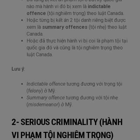
nào mà hành vi đó bị xem là
indictable
offence
(tội nghiêm trọng) theo luật Canada.
Hoặc từng bị kết án 2 tội danh riêng biệt được
xem là
summary offences
(tội nhẹ) theo luật
Canada.
Hoặc đã thực hiện hành vi bị coi là phạm tội tại
quốc gia đó và cũng là tội nghiêm trọng theo
luật Canada.
Lưu ý
:
Indictable offence
tương đương với trọng tội
(
felony
) ở Mỹ.
Summary offence
tương đương với tội nhẹ
(
misdemeanor
) ở Mỹ.
2- SERIOUS CRIMINALITY (HÀNH
VI PHẠM TỘI NGHIÊM TRỌNG)