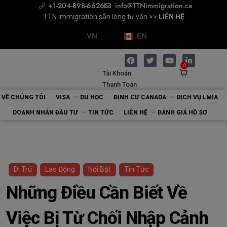
+1-204-898-6626
info@TTNimmigration.ca
Chuyên gia Di trú (RCIC) >>
TTN immigration sẵn lòng tư vấn >>
TTN immigration sẵn lòng tư vấn >>
Tư vấn cùng Chuyên gia Di trú >>
Tư vấn cùng Chuyên gia Di trú >>
ĐÁNH GIÁ HỒ SƠ
ĐẶT LỊCH
ĐẶT LỊCH
LIÊN HỆ
LIÊN HỆ
VN
EN
0
Tài Khoản
Thanh Toán
VỀ CHÚNG TÔI
VISA
DU HỌC
ĐỊNH CƯ CANADA
DỊCH VỤ LMIA
DOANH NHÂN ĐẦU TƯ
TIN TỨC
LIÊN HỆ
ĐÁNH GIÁ HỒ SƠ
Di Trú
Lao Động
Nổi Bật
Tin Tức
Những Điều Cần Biết Về
Việc Bị Từ Chối Nhập Cảnh