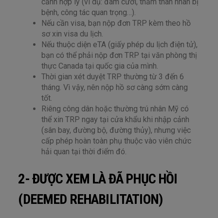
cảnh hợp lý (ví dụ: đám cưới, thăm thân nhân bị
bệnh, công tác quan trọng…).
Nếu cần visa, bạn nộp đơn TRP kèm theo hồ
sơ xin visa du lịch.
Nếu thuộc diện eTA (giấy phép du lịch điện tử),
bạn có thể phải nộp đơn TRP tại văn phòng thị
thực Canada tại quốc gia của mình.
Thời gian xét duyệt TRP thường từ 3 đến 6
tháng. Vì vậy, nên nộp hồ sơ càng sớm càng
tốt.
Riêng công dân hoặc thường trú nhân Mỹ có
thể xin TRP ngay tại cửa khẩu khi nhập cảnh
(sân bay, đường bộ, đường thủy), nhưng việc
cấp phép hoàn toàn phụ thuộc vào viên chức
hải quan tại thời điểm đó.
2- ĐƯỢC XEM LÀ ĐÃ PHỤC HỒI
(DEEMED REHABILITATION)